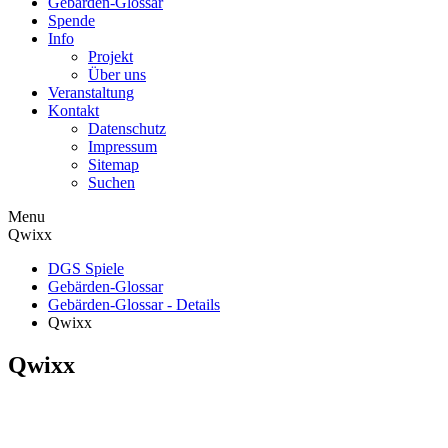
Gebärden-Glossar
Spende
Info
Projekt
Über uns
Veranstaltung
Kontakt
Datenschutz
Impressum
Sitemap
Suchen
Menu
Qwixx
DGS Spiele
Gebärden-Glossar
Gebärden-Glossar - Details
Qwixx
Qwixx