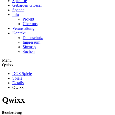
Spielliste
Gebärden-Glossar
Spende
Info
Projekt
Über uns
Veranstaltung
Kontakt
Datenschutz
Impressum
Sitemap
Suchen
Menu
Qwixx
DGS Spiele
Spiele
Details
Qwixx
Qwixx
Beschreibung